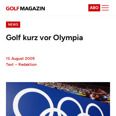
ABO
NEWS
Golf kurz vor Olympia
13. August 2009
Text
–
Redaktion