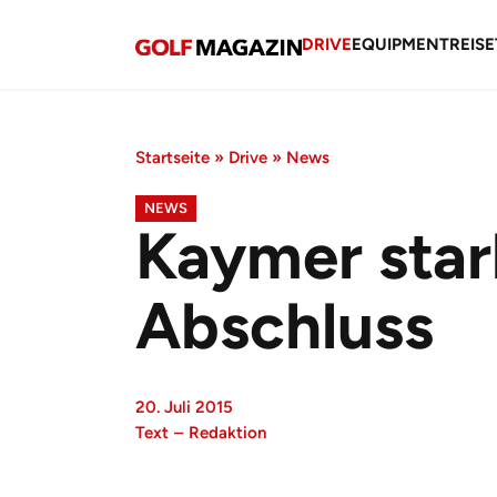
DRIVE
EQUIPMENT
REISE
Startseite
»
Drive
»
News
NEWS
Kaymer star
Abschluss
20. Juli 2015
Text
–
Redaktion