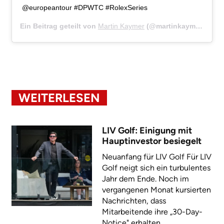
@europeantour #DPWTC #RolexSeries
Ein Beitrag geteilt von
Martin Kaymer
(@martinkaymer59) am
WEITERLESEN
LIV Golf: Einigung mit
Hauptinvestor besiegelt
Neuanfang für LIV Golf Für LIV
Golf neigt sich ein turbulentes
Jahr dem Ende. Noch im
vergangenen Monat kursierten
Nachrichten, dass
Mitarbeitende ihre „30-Day-
Notice" erhalten...