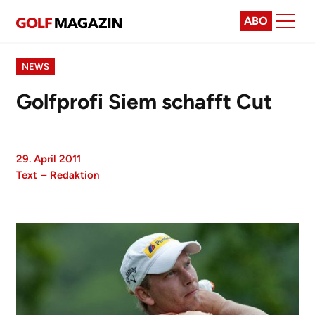
ABO
NEWS
Golfprofi Siem schafft Cut
29. April 2011
Text
–
Redaktion