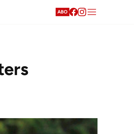
ABO
ters