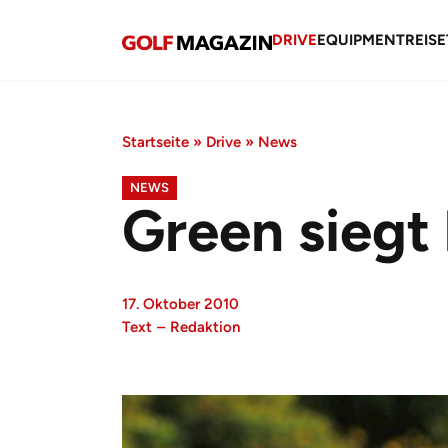
DRIVE
EQUIPMENT
REISE
Startseite
»
Drive
»
News
NEWS
Green siegt 
17. Oktober 2010
Text
–
Redaktion