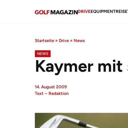
DRIVE
EQUIPMENT
REISE
Startseite
»
Drive
»
News
NEWS
Kaymer mit 
14. August 2009
Text
–
Redaktion