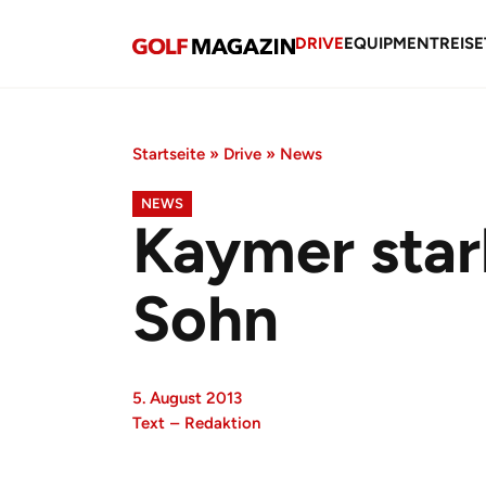
DRIVE
EQUIPMENT
REISE
Startseite
»
Drive
»
News
NEWS
Kaymer star
Sohn
5. August 2013
Text
–
Redaktion