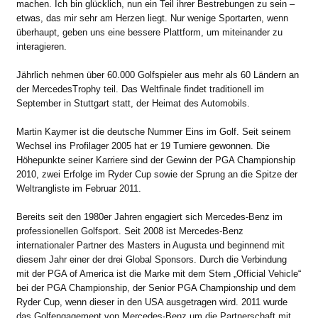
machen. Ich bin glücklich, nun ein Teil ihrer Bestrebungen zu sein –
etwas, das mir sehr am Herzen liegt. Nur wenige Sportarten, wenn
überhaupt, geben uns eine bessere Plattform, um miteinander zu
interagieren.
Jährlich nehmen über 60.000 Golfspieler aus mehr als 60 Ländern an
der MercedesTrophy teil. Das Weltfinale findet traditionell im
September in Stuttgart statt, der Heimat des Automobils.
Martin Kaymer ist die deutsche Nummer Eins im Golf. Seit seinem
Wechsel ins Profilager 2005 hat er 19 Turniere gewonnen. Die
Höhepunkte seiner Karriere sind der Gewinn der PGA Championship
2010, zwei Erfolge im Ryder Cup sowie der Sprung an die Spitze der
Weltrangliste im Februar 2011.
Bereits seit den 1980er Jahren engagiert sich Mercedes-Benz im
professionellen Golfsport. Seit 2008 ist Mercedes-Benz
internationaler Partner des Masters in Augusta und beginnend mit
diesem Jahr einer der drei Global Sponsors. Durch die Verbindung
mit der PGA of America ist die Marke mit dem Stern „Official Vehicle“
bei der PGA Championship, der Senior PGA Championship und dem
Ryder Cup, wenn dieser in den USA ausgetragen wird. 2011 wurde
das Golfengagement von Mercedes-Benz um die Partnerschaft mit