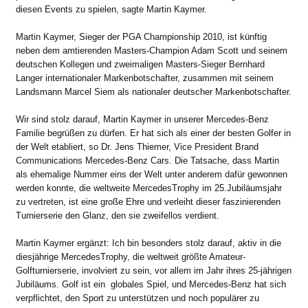
diesen Events zu spielen, sagte Martin Kaymer.
Martin Kaymer, Sieger der PGA Championship 2010, ist künftig
neben dem amtierenden Masters-Champion Adam Scott und seinem
deutschen Kollegen und zweimaligen Masters-Sieger Bernhard
Langer internationaler Markenbotschafter, zusammen mit seinem
Landsmann Marcel Siem als nationaler deutscher Markenbotschafter.
Wir sind stolz darauf, Martin Kaymer in unserer Mercedes-Benz
Familie begrüßen zu dürfen. Er hat sich als einer der besten Golfer in
der Welt etabliert, so Dr. Jens Thiemer, Vice President Brand
Communications Mercedes-Benz Cars. Die Tatsache, dass Martin
als ehemalige Nummer eins der Welt unter anderem dafür gewonnen
werden konnte, die weltweite MercedesTrophy im 25.
Jubiläumsjahr
zu vertreten, ist eine große Ehre und verleiht dieser faszinierenden
Turnierserie den Glanz, den sie zweifellos verdient.
Martin Kaymer ergänzt: Ich bin besonders stolz darauf, aktiv in die
diesjährige MercedesTrophy, die weltweit größte Amateur-
Golfturnierserie, involviert zu sein, vor allem im Jahr ihres 25-jährigen
Jubiläums. Golf ist ein globales Spiel, und Mercedes-Benz hat sich
verpflichtet, den Sport zu unterstützen und noch populärer zu