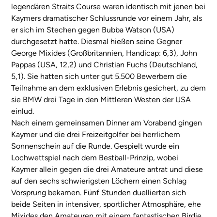
legendären Straits Course waren identisch mit jenen bei
Kaymers dramatischer Schlussrunde vor einem Jahr, als
er sich im Stechen gegen Bubba Watson (USA)
durchgesetzt hatte. Diesmal hießen seine Gegner
George Mixides (Großbritannien, Handicap: 6,3), John
Pappas (USA, 12,2) und Christian Fuchs (Deutschland,
5,1). Sie hatten sich unter gut 5.500 Bewerbern die
Teilnahme an dem exklusiven Erlebnis gesichert, zu dem
sie BMW drei Tage in den Mittleren Westen der USA
einlud.
Nach einem gemeinsamen Dinner am Vorabend gingen
Kaymer und die drei Freizeitgolfer bei herrlichem
Sonnenschein auf die Runde. Gespielt wurde ein
Lochwettspiel nach dem Bestball-Prinzip, wobei
Kaymer allein gegen die drei Amateure antrat und diese
auf den sechs schwierigsten Löchern einen Schlag
Vorsprung bekamen. Fünf Stunden duellierten sich
beide Seiten in intensiver, sportlicher Atmosphäre, ehe
Mixides den Amateuren mit einem fantastischen Birdie