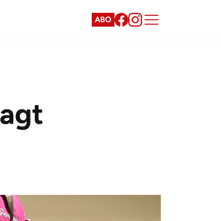
ABO
sagt