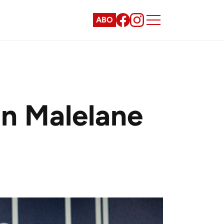
ABO
in Malelane