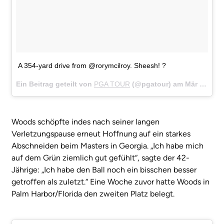
A 354-yard drive from @rorymcilroy. Sheesh! ?
Ein Beitrag geteilt von
PGA TOUR
(@pgatour) am
Mär 18, 2018 um 1:17 PDT
Woods schöpfte indes nach seiner langen
Verletzungspause erneut Hoffnung auf ein starkes
Abschneiden beim Masters in Georgia. „Ich habe mich
auf dem Grün ziemlich gut gefühlt“, sagte der 42-
Jährige: „Ich habe den Ball noch ein bisschen besser
getroffen als zuletzt.“ Eine Woche zuvor hatte Woods in
Palm Harbor/Florida den zweiten Platz belegt.