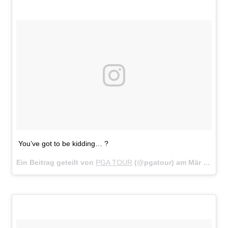
You’ve got to be kidding… ?
Ein Beitrag geteilt von
PGA TOUR
(@pgatour) am
Mär 18, 2018 um 11:53 PDT