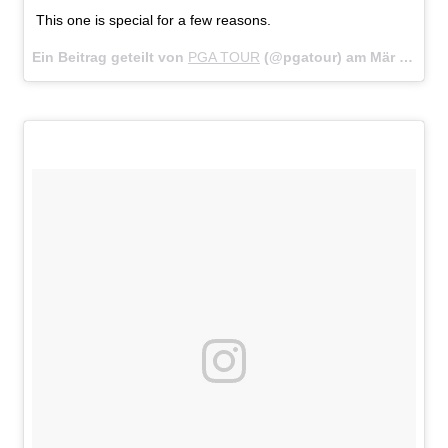
This one is special for a few reasons.
Ein Beitrag geteilt von
PGA TOUR
(@pgatour) am
Mär 18, 2018 um 6:41 PDT