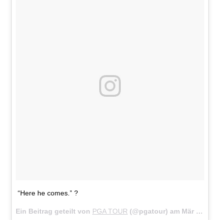
“Here he comes.” ?
Ein Beitrag geteilt von
PGA TOUR
(@pgatour) am
Mär 18, 2018 um 1:42 PDT