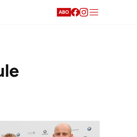
ABO
ule