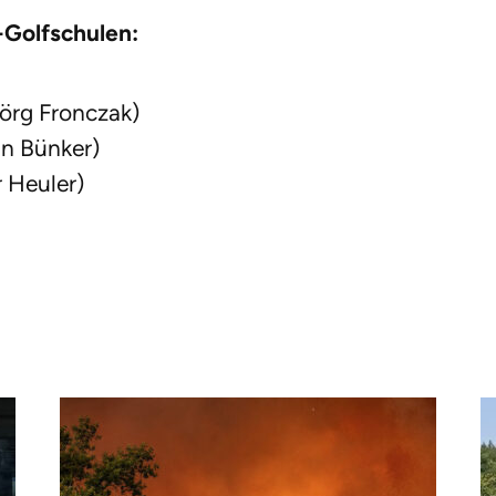
Golfschulen:
örg Fronczak)
an Bünker)
 Heuler)