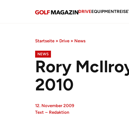
DRIVE
EQUIPMENT
REISE
Startseite
»
Drive
»
News
NEWS
Rory McIlro
2010
12. November 2009
Text
–
Redaktion