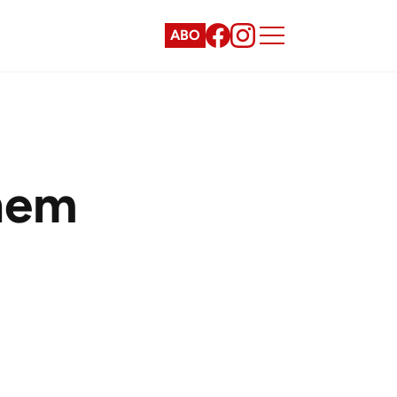
ABO
inem