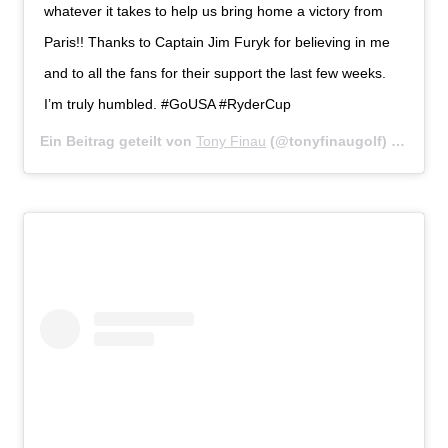
whatever it takes to help us bring home a victory from
Paris!! Thanks to Captain Jim Furyk for believing in me
and to all the fans for their support the last few weeks.
I’m truly humbled. #GoUSA #RyderCup‬
Ein Beitrag geteilt von
Tony Finau
(@tonyfinaugolf) am
Sep 