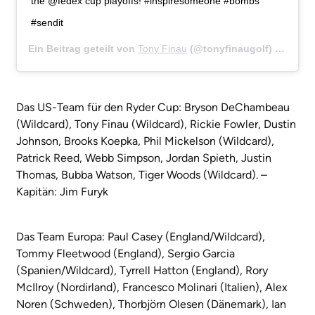
the @fedex cup playoffs! #inspiresomeone #bombs
#sendit
Ein Beitrag geteilt von
Tony Finau
(@tonyfinaugolf) am
Aug 
Das US-Team für den Ryder Cup: Bryson DeChambeau
(Wildcard), Tony Finau (Wildcard), Rickie Fowler, Dustin
Johnson, Brooks Koepka, Phil Mickelson (Wildcard),
Patrick Reed, Webb Simpson, Jordan Spieth, Justin
Thomas, Bubba Watson, Tiger Woods (Wildcard). –
Kapitän: Jim Furyk
Das Team Europa: Paul Casey (England/Wildcard),
Tommy Fleetwood (England), Sergio Garcia
(Spanien/Wildcard), Tyrrell Hatton (England), Rory
McIlroy (Nordirland), Francesco Molinari (Italien), Alex
Noren (Schweden), Thorbjörn Olesen (Dänemark), Ian