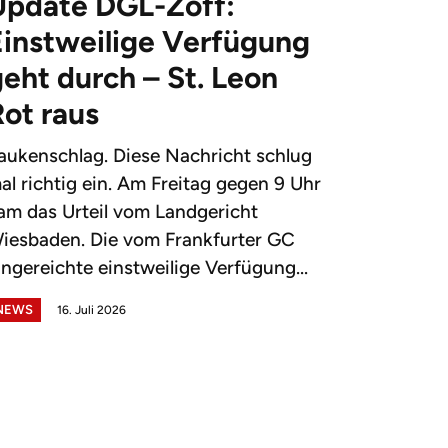
Update DGL-Zoff:
Einstweilige Verfügung
eht durch – St. Leon
Rot raus
aukenschlag. Diese Nachricht schlug
al richtig ein. Am Freitag gegen 9 Uhr
am das Urteil vom Landgericht
iesbaden. Die vom Frankfurter GC
ingereichte einstweilige Verfügung...
NEWS
16. Juli 2026