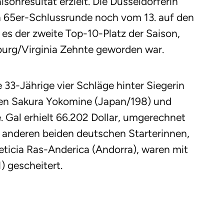
sonresultat erzielt. Die Düsseldorferin
en 65er-Schlussrunde noch vom 13. auf den
r es der zweite Top-10-Platz der Saison,
burg/Virginia Zehnte geworden war.
 33-Jährige vier Schläge hinter Siegerin
gen Sakura Yokomine (Japan/198) und
 Gal erhielt 66.202 Dollar, umgerechnet
e anderen beiden deutschen Starterinnen,
eticia Ras-Anderica (Andorra), waren mit
) gescheitert.