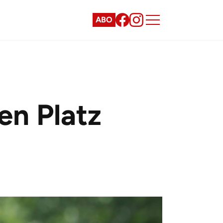
ABO
en Platz