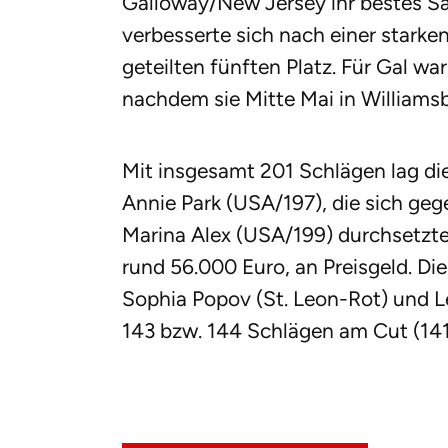
Galloway/New Jersey ihr bestes Sai
verbesserte sich nach einer stark
geteilten fünften Platz. Für Gal wa
nachdem sie Mitte Mai in Williams
Mit insgesamt 201 Schlägen lag die
Annie Park (USA/197), die sich ge
Marina Alex (USA/199) durchsetzte.
rund 56.000 Euro, an Preisgeld. Di
Sophia Popov (St. Leon-Rot) und L
143 bzw. 144 Schlägen am Cut (141