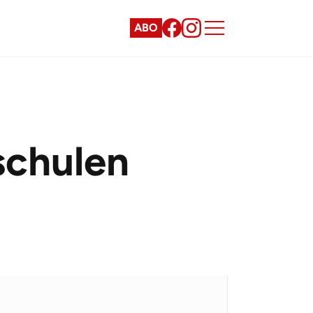
ABO
schulen