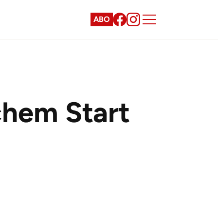
ABO
chem Start