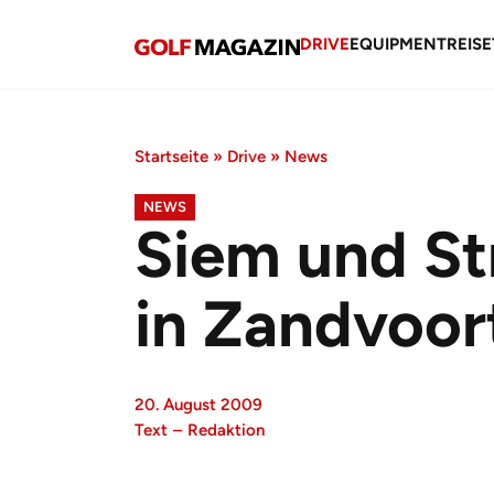
DRIVE
EQUIPMENT
REISE
Startseite
»
Drive
»
News
NEWS
Siem und St
in Zandvoor
20. August 2009
Text
–
Redaktion