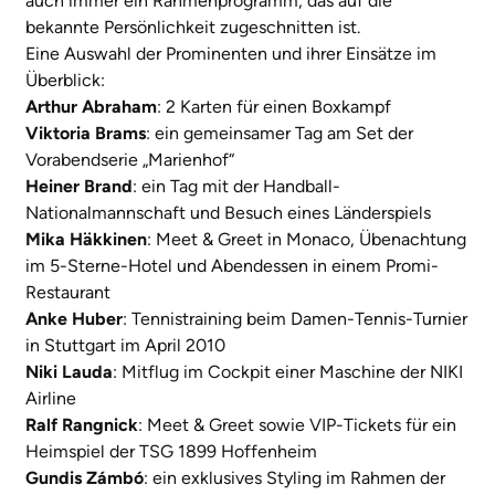
auch immer ein Rahmenprogramm, das auf die
bekannte Persönlichkeit zugeschnitten ist.
Eine Auswahl der Prominenten und ihrer Einsätze im
Überblick:
Arthur Abraham
: 2 Karten für einen Boxkampf
Viktoria Brams
: ein gemeinsamer Tag am Set der
Vorabendserie „Marienhof“
Heiner Brand
: ein Tag mit der Handball-
Nationalmannschaft und Besuch eines Länderspiels
Mika Häkkinen
: Meet & Greet in Monaco, Übenachtung
im 5-Sterne-Hotel und Abendessen in einem Promi-
Restaurant
Anke Huber
: Tennistraining beim Damen-Tennis-Turnier
in Stuttgart im April 2010
Niki Lauda
: Mitflug im Cockpit einer Maschine der NIKI
Airline
Ralf Rangnick
: Meet & Greet sowie VIP-Tickets für ein
Heimspiel der TSG 1899 Hoffenheim
Gundis Zámbó
: ein exklusives Styling im Rahmen der