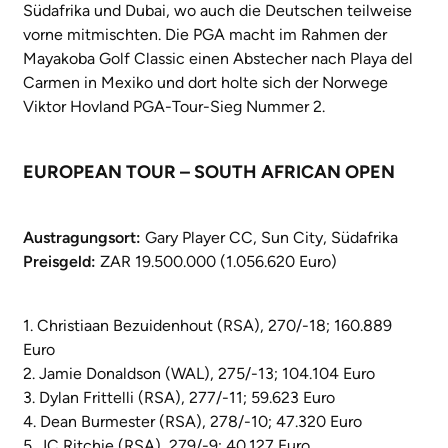
Südafrika und Dubai, wo auch die Deutschen teilweise
vorne mitmischten. Die PGA macht im Rahmen der
Mayakoba Golf Classic einen Abstecher nach Playa del
Carmen in Mexiko und dort holte sich der Norwege
Viktor Hovland PGA-Tour-Sieg Nummer 2.
EUROPEAN TOUR – SOUTH AFRICAN OPEN
Austragungsort:
Gary Player CC, Sun City, Südafrika
Preisgeld:
ZAR 19.500.000 (1.056.620 Euro)
1. Christiaan Bezuidenhout (RSA), 270/-18; 160.889
Euro
2. Jamie Donaldson (WAL), 275/-13; 104.104 Euro
3. Dylan Frittelli (RSA), 277/-11; 59.623 Euro
4. Dean Burmester (RSA), 278/-10; 47.320 Euro
5. JC Ritchie (RSA), 279/-9; 40.127 Euro