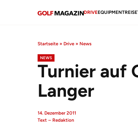
DRIVE
EQUIPMENT
REISE
Startseite
»
Drive
»
News
NEWS
Turnier auf
Langer
14. Dezember 2011
Text
–
Redaktion