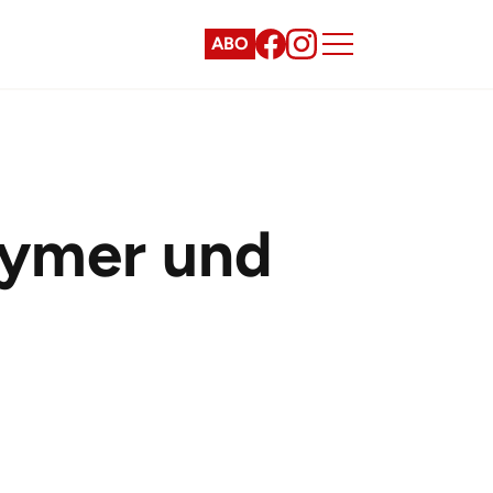
ABO
aymer und