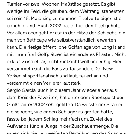
Turnier vor zwei Wochen Maßstäbe gesetzt. Es gibt
wenige im Feld, die glauben, dem Weltranglistenersten
sei sein 15. Majorsieg zu nehmen. Titelverteidiger ist er
ohnehin. Und: Auch 2002 hat er hier den Titel geholt.
Vor allem aber geht er auf in der Hitze der Schlacht, die
man von Bethpage wie selbstverständlich erwarten
kann. Die riesige öffentliche Golfanlage von Long Island
mit ihren fünf Golfplätzen ist ein anderes Pflaster: Nicht
exklusiv und elitär, nicht rücksichtsvoll und ruhig. Hier
versammeln sich die Fans zu Tausenden. Der New
Yorker ist sportfanatisch und laut, feuert an und
verdammt einen Verlierer lautstark.
Sergio Garcia, auch in diesem Jahr wieder einer aus
dem Kreis der Favoriten, hat unter dem Sportsgeist der
Großstädter 2002 sehr gelitten. Da wusste der Spanier
nie so recht, wie er den Schläger zu greifen hatte,
fasste bei jedem Schlag mehrfach um. Zuviel des
Aufwands für die Jungs in der Zuschauermenge. Die
sahen sich die verzweifelten Bemühungen des Spaniers