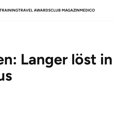
TRAINING
TRAVEL AWARDS
CLUB MAGAZIN
MEDICO
n: Langer löst i
us