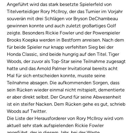
Angeführt wird das stark besetzte Spielerfeld von
Titelverteidiger Rory McIlroy, der das Turnier im Vorjahr
souverän mit drei Schlägen vor Bryson DeChambeau
gewinnen konnte und auch zuletzt großartiges Golf
zeigte. Besonders Rickie Fowler und der Powerspieler
Brooks Koepka werden in Bestform anreisen. Nach dem
für beide Spieler nur knapp verfehlten Sieg bei der
Honda Classic, sind beide hungrig auf den Titel. Tiger
Woods, der zuvor als Top-Star seine Teilnahme zugesagt
hatte und das Arnold Palmer Invitational bereits acht
Mal für sich entscheiden konnte, musste seine
Teilnahme absagen. Die aufkommenden Sorgen, dass
sein Rücken wieder einmal nicht mitspielt, dementierte
er aber direkt selbst. Der Grund für seine Abwesenheit
ist ein steifer Nacken. Dem Rücken gehe es gut, schrieb
Woods auf Twitter.
Die Liste der Herausforderer von Rory McIlroy wird vom
aktuell sehr stark aufspielenden Rickie Fowler
angeführt, der in diesem Jahr, bei der Waste