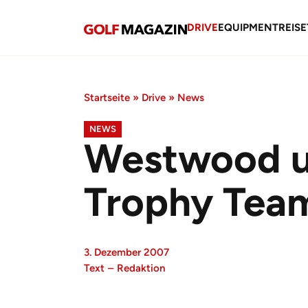
DRIVE
EQUIPMENT
REISE
Startseite
»
Drive
»
News
NEWS
Westwood un
Trophy Tea
3. Dezember 2007
Text
–
Redaktion