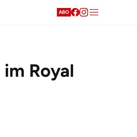
ABO
 im Royal