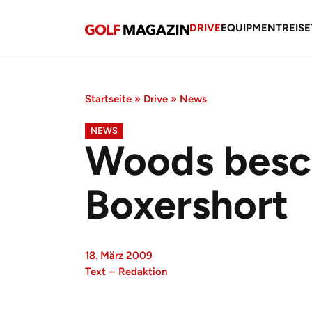
DRIVE
EQUIPMENT
REISE
Startseite
»
Drive
»
News
NEWS
Woods besc
Boxershort
18. März 2009
Text
–
Redaktion