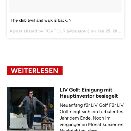
The club twirl and walk is back. ?
A post shared by
PGA TOUR
(@pgatour) on
Jan 25, 2018 at 1:49pm PST
WEITERLESEN
LIV Golf: Einigung mit
Hauptinvestor besiegelt
Neuanfang für LIV Golf Für LIV
Golf neigt sich ein turbulentes
Jahr dem Ende. Noch im
vergangenen Monat kursierten
Nachrichten, dass