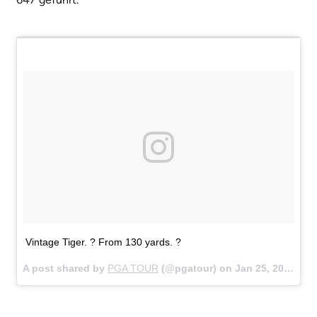
Vintage Tiger. ? From 130 yards. ?
A post shared by
PGA TOUR
(@pgatour) on
Jan 25, 2018 at 1:29pm PST