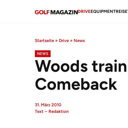
DRIVE
EQUIPMENT
REISE
Startseite
»
Drive
»
News
NEWS
Woods traini
Comeback
31. März 2010
Text
–
Redaktion