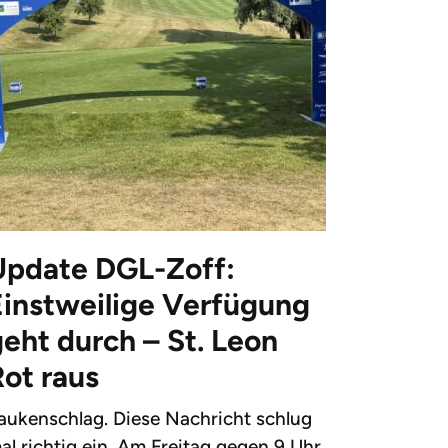
Update DGL-Zoff:
Einstweilige Verfügung
eht durch – St. Leon
Rot raus
aukenschlag. Diese Nachricht schlug
al richtig ein. Am Freitag gegen 9 Uhr