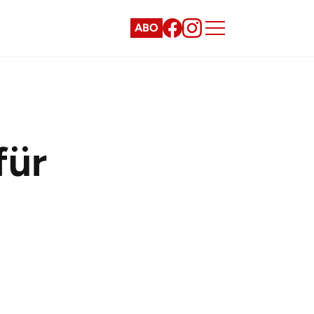
ABO
für