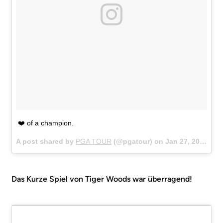
❤️ of a champion.
A post shared by
PGA TOUR
(@pgatour) on
Jan 27, 2018 at 7:24pm PST
Das Kurze Spiel von Tiger Woods war überragend!