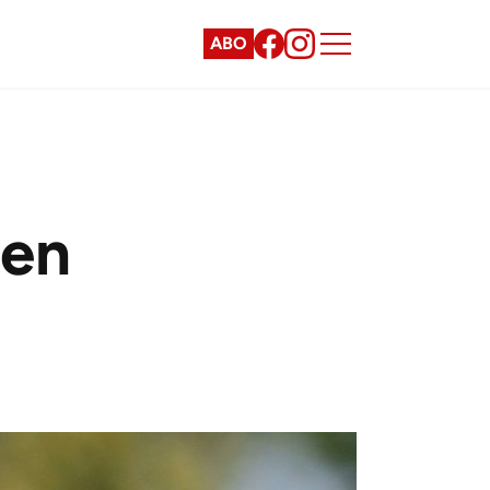
ABO
ten