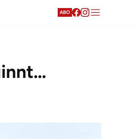
ABO
ginnt…