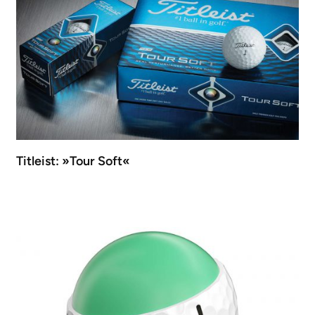
Titleist: »Tour Soft«