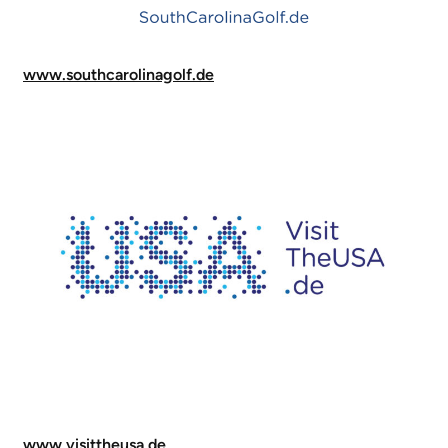
www.southcarolinagolf.de
www.visittheusa.de