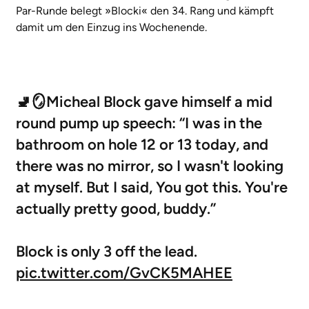
Par-Runde belegt »Blocki« den 34. Rang und kämpft
damit um den Einzug ins Wochenende.
🚽🪞Micheal Block gave himself a mid
round pump up speech: “I was in the
bathroom on hole 12 or 13 today, and
there was no mirror, so I wasn't looking
at myself. But I said, You got this. You're
actually pretty good, buddy.”
Block is only 3 off the lead.
pic.twitter.com/GvCK5MAHEE