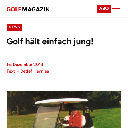
ABO
NEWS
Golf hält einfach jung!
16. Dezember 2019
Text
–
Detlef Hennies