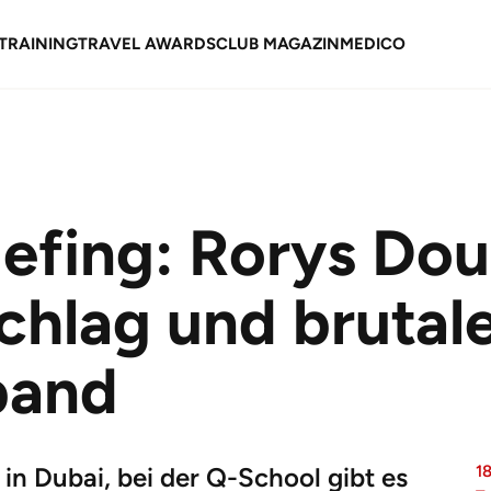
TRAINING
TRAVEL AWARDS
CLUB MAGAZIN
MEDICO
fing: Rorys Doub
chlag und brutal
band
 in Dubai, bei der Q-School gibt es
1