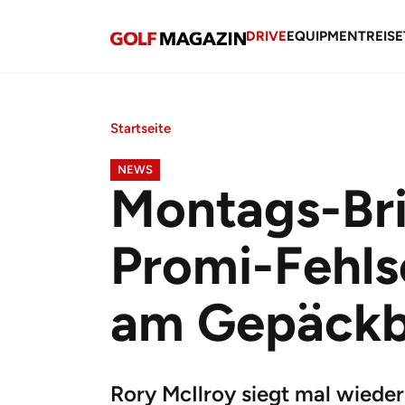
DRIVE
EQUIPMENT
REISE
Startseite
NEWS
Montags-Brie
Promi-Fehls
am Gepäck
Rory McIlroy siegt mal wieder