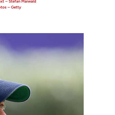
ext
–
Stefan Maiwald
otos
–
Getty