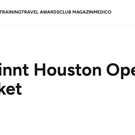
TRAINING
TRAVEL AWARDS
CLUB MAGAZIN
MEDICO
innt Houston Ope
ket