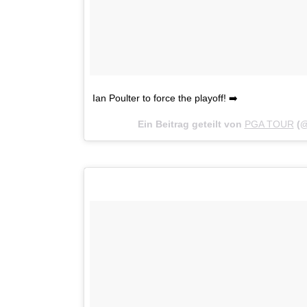
Ian Poulter to force the playoff! ➡️
Ein Beitrag geteilt von
PGA TOUR
(@